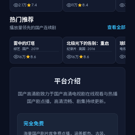
2.1万
7.4
11万
8.4
3.6万
热门推荐
查看全部
播放量领先的国产连续剧
00:50:32
臻彩画质
02:11:36
HD高清
00:52:5
雾中的灯塔
北极光下的告别：重启
琅琊榜
热门
热门
热门
综艺
·
国产
·
2019
纪录片
·
英国
·
2016
电视剧
·
国
16万
8.6
16万
8.6
16万
平台介绍
国产高清剧
致力于
国产高清电视剧在线观看
与热播
国产剧点播，高清流畅、剧集持续更新。
完全免费
海量国产剧片库免费点播，涵盖都市、古装、