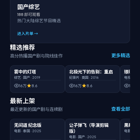
国产综艺
188
部可观看
热门大陆综艺节目精选
进入片单 →
精选推荐
更多精选
高分热播国产剧与院线佳作
00:50:32
臻彩画质
02:11:36
HD高清
00:52:5
雾中的灯塔
北极光下的告别：重启
琅琊榜
精选
精选
精选
综艺
·
国产
·
2019
纪录片
·
英国
·
2016
电视剧
·
国
16万
8.6
16万
8.6
16万
最新上架
查看全部
最近更新的国产剧与连续剧
01:48:46
臻彩
02:36:44
臻彩
01:51:59
无间道 纪念版
让子弹飞（导演剪辑
黑暗荣
新片
新片
版）
电影
·
泰国
·
2025
电影
·
国产
电影
·
国产
·
2025